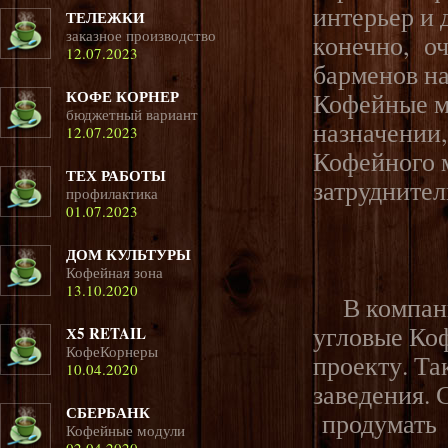
интерьер и 
ТЕЛЕЖКИ
заказное производство
конечно, оч
12.07.2023
барменов на
КОФЕ КОРНЕР
Кофейные м
бюджетный вариант
назначении,
12.07.2023
Кофейного 
ТЕХ РАБОТЫ
затрудните
профилактика
01.07.2023
ДОМ КУЛЬТУРЫ
Кофейная зона
13.10.2020
В компании
угловые Ко
Х5 RETAIL
КофеКорнеры
проекту. Т
10.04.2020
заведения. 
СБЕРБАНК
продумать 
Кофейные модули