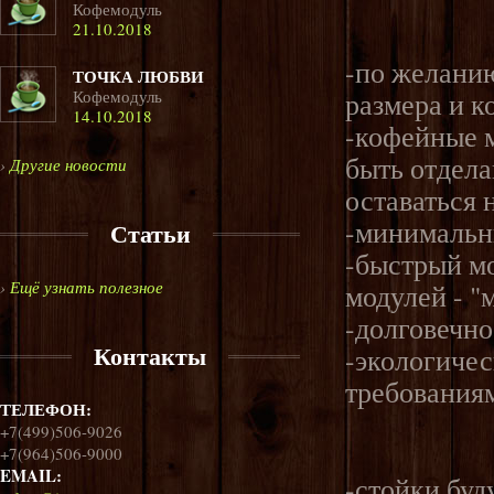
Кофемодуль
21.10.2018
-по желани
ТОЧКА ЛЮБВИ
Кофемодуль
размера и к
14.10.2018
-кофейные 
быть отдел
›
Другие новости
оставаться 
-минимальн
Статьи
-быстрый м
›
Ещё узнать полезное
модулей - "
-долговечно
Контакты
-экологичес
требования
ТЕЛЕФОН:
+7(499)506-9026
+7(964)506-9000
EMAIL:
-стойки бу