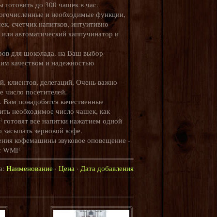
ы готовить до 300 чашек в час.
огочисленные и необходимые функции,
ек, счетчик напитков, интуитивно
ы или автоматический каппучинатор и
ов для шоколада. на Ваш выбор
оим качеством и надежностью
 клиентов, делегаций, Очень важно
е число посетителей.
. Вам понадобятся качественные
ть необходимое число чашек, как
 готовят все напитки нажатием одной
 засыпать зерновой кофе.
ния кофемашины звуковое оповещение -
к: WMF
а:
Наименование
·
Цена
·
Дата добавления