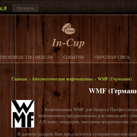
в: 0
Оплатить
In-Cup
ПРОИЗВОДСТВО МЕБЕЛИ
СОБЫТИЯ
ОБРАТНАЯ СВЯЗЬ
Главная
»
Автоматические кофемашины
»
WMF (Германия)
WMF (Германи
Кофемашины WMF для бизнеса Профессионал
кофемашины предназначены для заведений с оч
АЗСкафе, пиццерии, магазины кондитерские, от
В данном разделе Вам предлагаются суперавтоматические