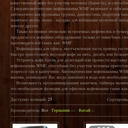
качественный кофе без участия человека (бариста), и способн
Суперавтоматические кофемашины WMF включают в себя мн
автоматическая промывка группы, диагностика, подогрев чаш
понятное меню, steam - насадка для взбивания молочной пен
многое другое.
Также возможно несколько встроенных кофемолок и бункер
предлагается кофейное оборудование только от известных св
производителей таких как: WMF
Кофемашины для офиса, неотъемлемая часть приема гостей,
быстро приготовить вкусный кофе на пять, десять или больше
Устроить кофе-брейк для делегаций или провести выставку
кофемашины WMF, способные без участия человека приготови
эспрессо так и каппучино. Автоматические кофемашины WMF
кнопки, оповещают Вас когда закончится вода или необходимо
Возможность программирования напитков, таймера включе
это необходимые функции для офисных кофемашин таких ка
25
Доступно позиций
:
Сортировк
Все
Производитель:
·
Германия
·
Китай
(24)
(1)